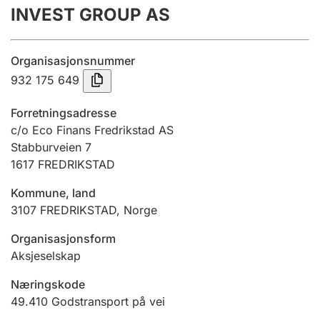
INVEST GROUP AS
Årsregnskap
Innsending og forsinkelsesgebyr
Organisasjonsnummer
932 175 649
Tinglysing
Forretningsadresse
c/o Eco Finans Fredrikstad AS
Stabburveien 7
Jeger
1617
FREDRIKSTAD
Betaling og jegeravgiftskort
Kommune, land
3107
FREDRIKSTAD
,
Norge
Ektepaktveileder
Organisasjonsform
Aksjeselskap
Offentlig sektor
Næringskode
49.410
Godstransport på vei