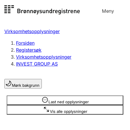
Hopp
Meny
Registersøk
til
Søk
Velg språk
innhold
Virksomhetsopplysninger
Aksjeselskap
Registrere, endre, slette
Forsiden
Registersøk
Virksomhetsopplysninger
Enkeltpersonforetak
INVEST GROUP AS
Registrere, endre, slette
Mørk bakgrunn
Lag og forening
Registrere, endre, slette
Opplysninger er skjult
Last ned opplysninger
Vis alle opplysninger
Flere organisasjonsformer