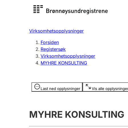
Registersøk
Aksjesel
Registrer
Virksomhetsopplysninger
Lag og forening
Flere
Forsiden
Registrere, endre, slette
organisa
Registersøk
Virksomhetsopplysninger
MYHRE KONSULTING
Tinglysing
Jeger
Betaling 
Opplysninger er skjult
Last ned opplysninger
Vis alle opplysninge
Offentlig sektor
Andre t
MYHRE KONSULTING