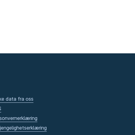
ke data fra oss
S
sonvernerklæring
gjengelighetserklæring