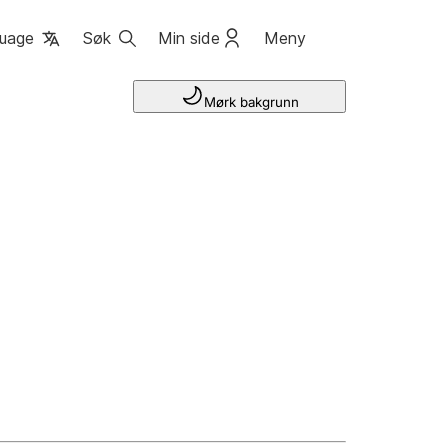
uage
Søk
Min side
Meny
Mørk bakgrunn