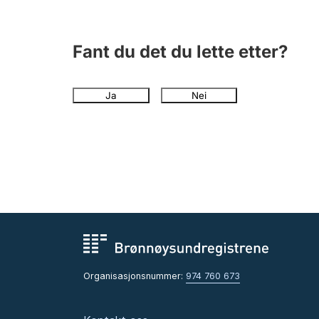
Fant du det du lette etter?
Ja
Nei
Organisasjonsnummer:
974 760 673