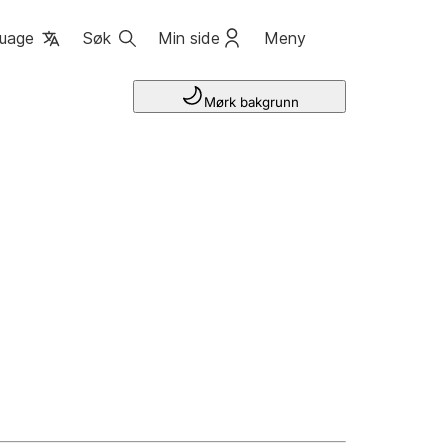
uage
Søk
Min side
Meny
Mørk bakgrunn