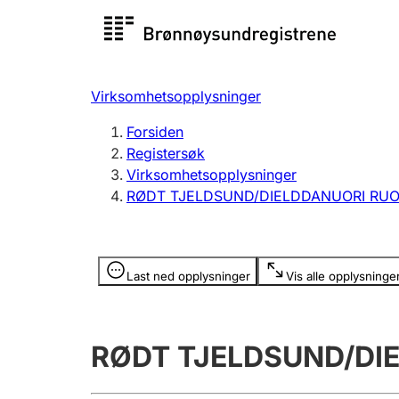
Registersøk
Aksjesel
Registrer
Virksomhetsopplysninger
Lag og forening
Flere
Forsiden
Registrere, endre, slette
organisa
Registersøk
Virksomhetsopplysninger
RØDT TJELDSUND/DIELDDANUORI RU
Tinglysing
Jeger
Betaling 
Opplysninger er skjult
Last ned opplysninger
Vis alle opplysninge
Offentlig sektor
Andre t
RØDT TJELDSUND/DI