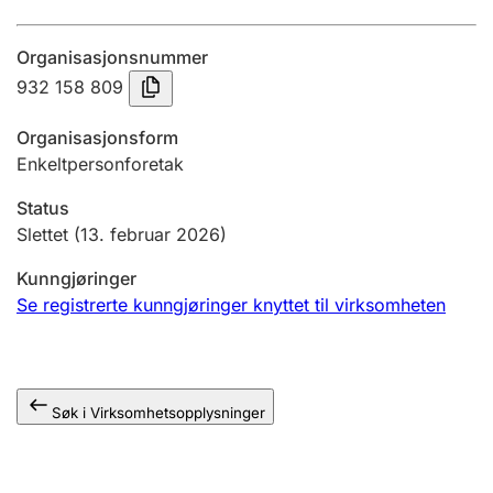
Årsregnskap
Organisasjonsnummer
Innsending og forsinkelsesgebyr
932 158 809
Organisasjonsform
Tinglysing
Enkeltpersonforetak
Status
Jeger
Slettet
(13. februar 2026)
Betaling og jegeravgiftskort
Kunngjøringer
Se registrerte kunngjøringer knyttet til virksomheten
Ektepaktveileder
Søk i Virksomhetsopplysninger
Offentlig sektor