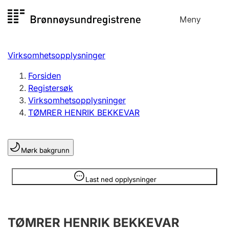
Hopp
Meny
Registersøk
til
Søk
Velg språk
innhold
Virksomhetsopplysninger
Aksjeselskap
Registrere, endre, slette
Forsiden
Registersøk
Virksomhetsopplysninger
Enkeltpersonforetak
TØMRER HENRIK BEKKEVAR
Registrere, endre, slette
Mørk bakgrunn
Lag og forening
Registrere, endre, slette
Opplysninger er skjult
Last ned opplysninger
Flere organisasjonsformer
TØMRER HENRIK BEKKEVAR