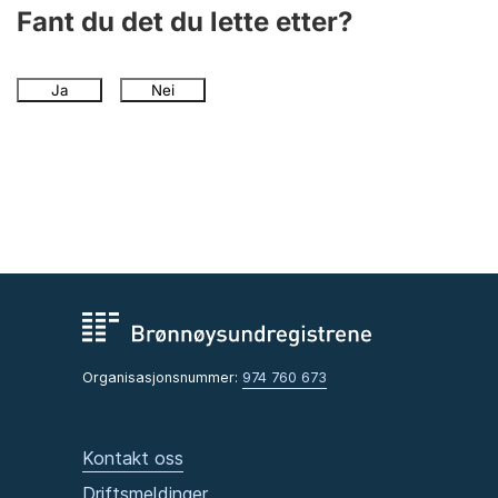
Andre tema
Fant du det du lette etter?
Ja
Nei
Organisasjonsnummer:
974 760 673
Kontakt oss
Driftsmeldinger