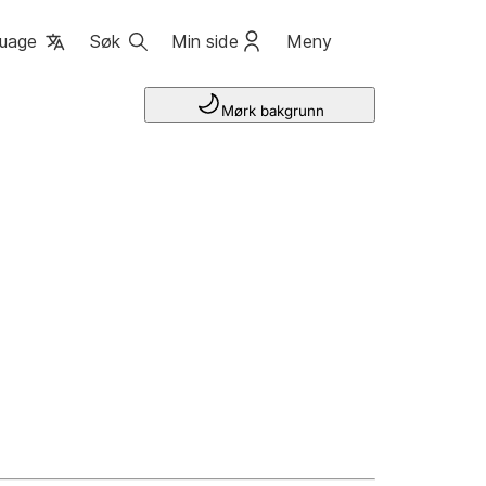
uage
Søk
Min side
Meny
Mørk bakgrunn