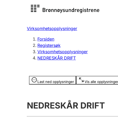
Registersøk
Aksjesel
Registrer
Virksomhetsopplysninger
Lag og forening
Flere
Forsiden
Registrere, endre, slette
organisa
Registersøk
Virksomhetsopplysninger
NEDRESKÅR DRIFT
Tinglysing
Jeger
Betaling 
Opplysninger er skjult
Last ned opplysninger
Vis alle opplysninge
Offentlig sektor
Andre t
NEDRESKÅR DRIFT