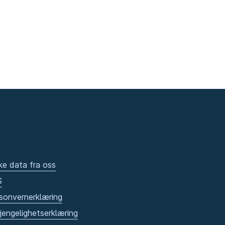
ke data fra oss
S
sonvernerklæring
gjengelighetserklæring