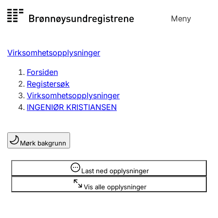
Hopp
Meny
Registersøk
til
Søk
Velg språk
innhold
Virksomhetsopplysninger
Aksjeselskap
Registrere, endre, slette
Forsiden
Registersøk
Virksomhetsopplysninger
Enkeltpersonforetak
INGENIØR KRISTIANSEN
Registrere, endre, slette
Mørk bakgrunn
Lag og forening
Registrere, endre, slette
Opplysninger er skjult
Last ned opplysninger
Vis alle opplysninger
Flere organisasjonsformer