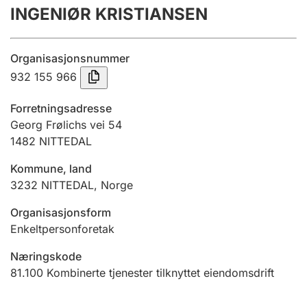
INGENIØR KRISTIANSEN
Årsregnskap
Innsending og forsinkelsesgebyr
Organisasjonsnummer
932 155 966
Tinglysing
Forretningsadresse
Georg Frølichs vei 54
1482
NITTEDAL
Jeger
Betaling og jegeravgiftskort
Kommune, land
3232
NITTEDAL
,
Norge
Ektepaktveileder
Organisasjonsform
Enkeltpersonforetak
Næringskode
Offentlig sektor
81.100
Kombinerte tjenester tilknyttet eiendomsdrift