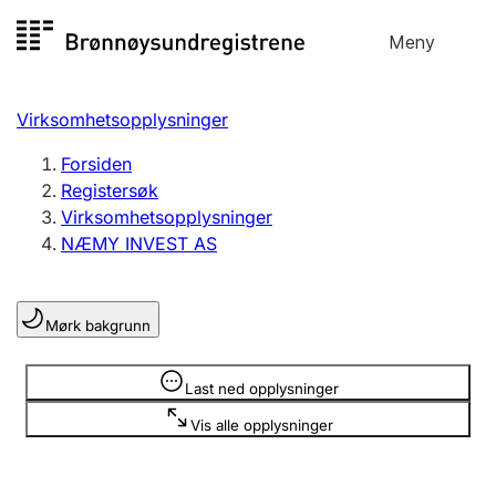
Hopp
Meny
Registersøk
til
Søk
Velg språk
innhold
Virksomhetsopplysninger
Aksjeselskap
Registrere, endre, slette
Forsiden
Registersøk
Virksomhetsopplysninger
Enkeltpersonforetak
NÆMY INVEST AS
Registrere, endre, slette
Mørk bakgrunn
Lag og forening
Registrere, endre, slette
Opplysninger er skjult
Last ned opplysninger
Vis alle opplysninger
Flere organisasjonsformer