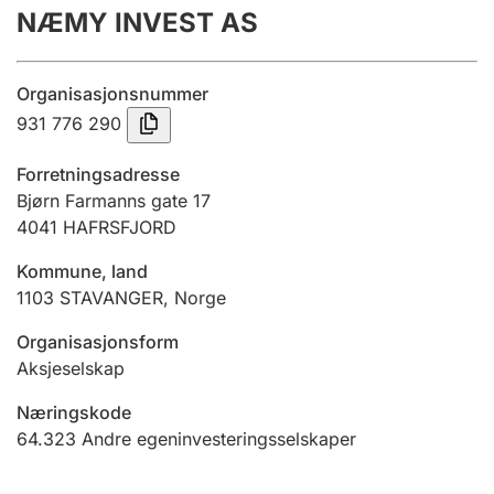
NÆMY INVEST AS
Årsregnskap
Innsending og forsinkelsesgebyr
Organisasjonsnummer
931 776 290
Tinglysing
Forretningsadresse
Bjørn Farmanns gate 17
4041
HAFRSFJORD
Jeger
Betaling og jegeravgiftskort
Kommune, land
1103
STAVANGER
,
Norge
Ektepaktveileder
Organisasjonsform
Aksjeselskap
Næringskode
Offentlig sektor
64.323
Andre egeninvesteringsselskaper