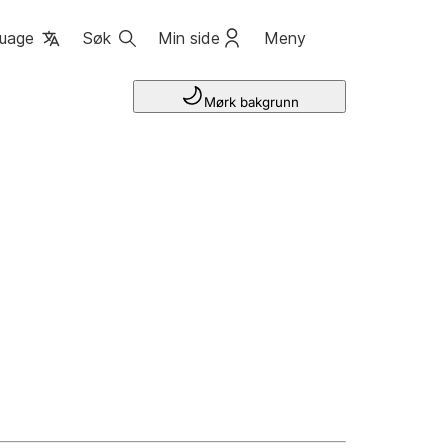
uage
Søk
Min side
Meny
Mørk bakgrunn