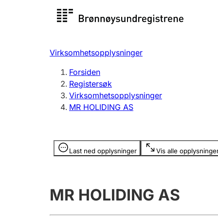
Registersøk
Aksjesel
Registrer
Virksomhetsopplysninger
Lag og forening
Flere
Forsiden
Registrere, endre, slette
organisa
Registersøk
Virksomhetsopplysninger
MR HOLIDING AS
Tinglysing
Jeger
Betaling 
Opplysninger er skjult
Last ned opplysninger
Vis alle opplysninge
Offentlig sektor
Andre t
MR HOLIDING AS