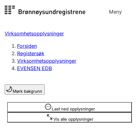
Hopp
Meny
Registersøk
til
Søk
Velg språk
innhold
Virksomhetsopplysninger
Aksjeselskap
Registrere, endre, slette
Forsiden
Registersøk
Virksomhetsopplysninger
Enkeltpersonforetak
EVENSEN EDB
Registrere, endre, slette
Mørk bakgrunn
Lag og forening
Registrere, endre, slette
Opplysninger er skjult
Last ned opplysninger
Vis alle opplysninger
Flere organisasjonsformer