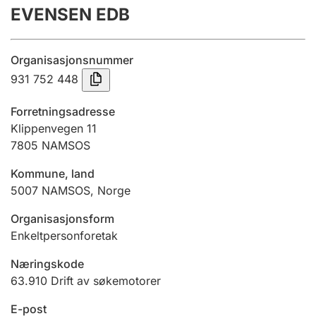
EVENSEN EDB
Årsregnskap
Innsending og forsinkelsesgebyr
Organisasjonsnummer
931 752 448
Tinglysing
Forretningsadresse
Klippenvegen 11
7805
NAMSOS
Jeger
Betaling og jegeravgiftskort
Kommune, land
5007
NAMSOS
,
Norge
Ektepaktveileder
Organisasjonsform
Enkeltpersonforetak
Næringskode
Offentlig sektor
63.910
Drift av søkemotorer
E-post