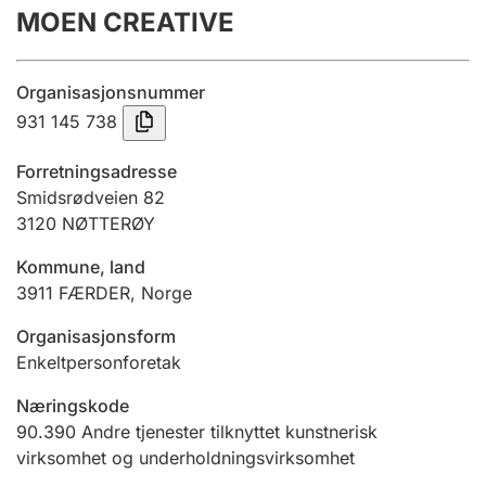
MOEN CREATIVE
Årsregnskap
Innsending og forsinkelsesgebyr
Organisasjonsnummer
931 145 738
Tinglysing
Forretningsadresse
Smidsrødveien 82
3120
NØTTERØY
Jeger
Betaling og jegeravgiftskort
Kommune, land
3911
FÆRDER
,
Norge
Ektepaktveileder
Organisasjonsform
Enkeltpersonforetak
Næringskode
Offentlig sektor
90.390
Andre tjenester tilknyttet kunstnerisk
virksomhet og underholdningsvirksomhet