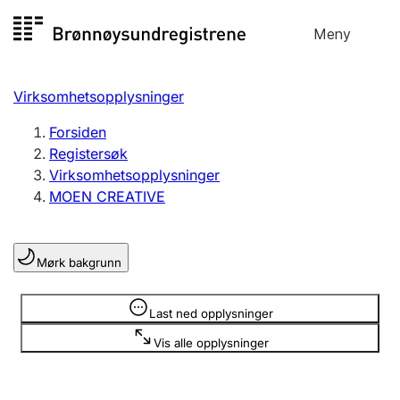
Hopp
Meny
Registersøk
til
Søk
Velg språk
innhold
Virksomhetsopplysninger
Aksjeselskap
Registrere, endre, slette
Forsiden
Registersøk
Virksomhetsopplysninger
Enkeltpersonforetak
MOEN CREATIVE
Registrere, endre, slette
Mørk bakgrunn
Lag og forening
Registrere, endre, slette
Opplysninger er skjult
Last ned opplysninger
Vis alle opplysninger
Flere organisasjonsformer