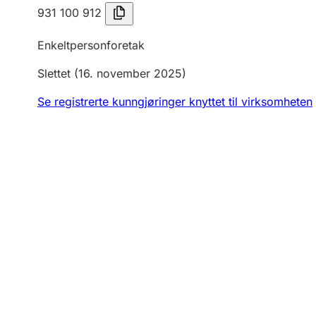
931 100 912
Enkeltpersonforetak
Slettet
(16. november 2025)
Se registrerte kunngjøringer knyttet til virksomheten