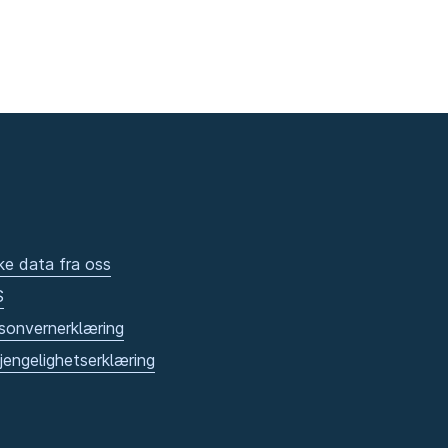
ke data fra oss
S
sonvernerklæring
gjengelighetserklæring