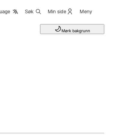
uage
Søk
Min side
Meny
Mørk bakgrunn