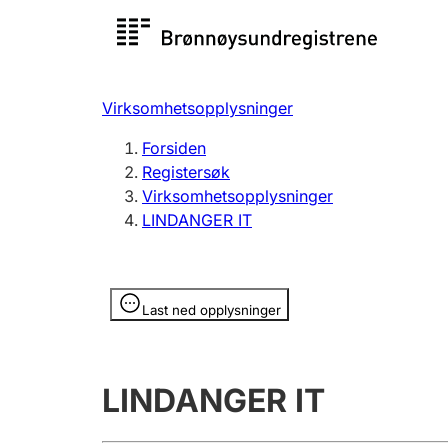
Registersøk
Aksjesel
Registrer
Virksomhetsopplysninger
Lag og forening
Flere
Forsiden
Registrere, endre, slette
organisa
Registersøk
Virksomhetsopplysninger
LINDANGER IT
Tinglysing
Jeger
Betaling 
Opplysninger er skjult
Last ned opplysninger
Offentlig sektor
Andre t
LINDANGER IT