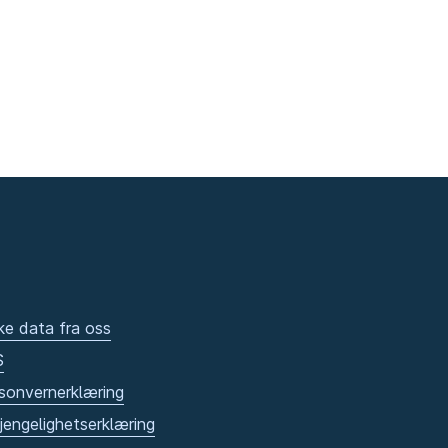
ke data fra oss
S
sonvernerklæring
gjengelighetserklæring