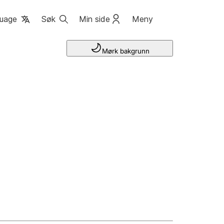
uage
Søk
Min side
Meny
Mørk bakgrunn