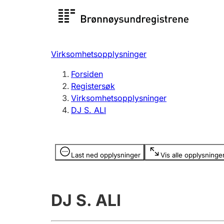
Registersøk
Aksjesel
Registrer
Virksomhetsopplysninger
Lag og forening
Flere
Forsiden
Registrere, endre, slette
organisa
Registersøk
Virksomhetsopplysninger
DJ S. ALI
Tinglysing
Jeger
Betaling 
Opplysninger er skjult
Last ned opplysninger
Vis alle opplysninge
Offentlig sektor
Andre t
DJ S. ALI