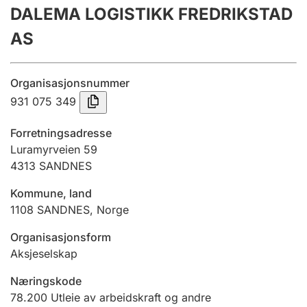
DALEMA LOGISTIKK FREDRIKSTAD
Årsregnskap
AS
Innsending og forsinkelsesgebyr
Organisasjonsnummer
Tinglysing
931 075 349
Forretningsadresse
Jeger
Luramyrveien 59
Betaling og jegeravgiftskort
4313
SANDNES
Kommune, land
1108
SANDNES
,
Norge
Ektepaktveileder
Organisasjonsform
Aksjeselskap
Offentlig sektor
Næringskode
78.200
Utleie av arbeidskraft og andre