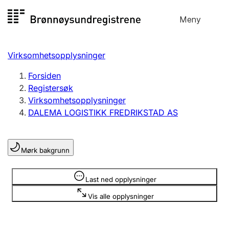
Hopp
Meny
Registersøk
til
Søk
Velg språk
innhold
Virksomhetsopplysninger
Aksjeselskap
Registrere, endre, slette
Forsiden
Registersøk
Virksomhetsopplysninger
Enkeltpersonforetak
DALEMA LOGISTIKK FREDRIKSTAD AS
Registrere, endre, slette
Mørk bakgrunn
Lag og forening
Registrere, endre, slette
Opplysninger er skjult
Last ned opplysninger
Vis alle opplysninger
Flere organisasjonsformer