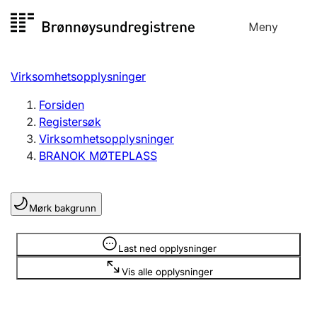
Hopp
Meny
Registersøk
til
Søk
Velg språk
innhold
Virksomhetsopplysninger
Aksjeselskap
Registrere, endre, slette
Forsiden
Registersøk
Virksomhetsopplysninger
Enkeltpersonforetak
BRANOK MØTEPLASS
Registrere, endre, slette
Mørk bakgrunn
Lag og forening
Registrere, endre, slette
Opplysninger er skjult
Last ned opplysninger
Vis alle opplysninger
Flere organisasjonsformer