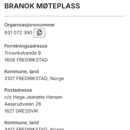
BRANOK MØTEPLASS
Årsregnskap
Innsending og forsinkelsesgebyr
Organisasjonsnummer
931 072 390
Tinglysing
Forretningsadresse
Trosvikstranda 9
1608
FREDRIKSTAD
Jeger
Betaling og jegeravgiftskort
Kommune, land
3107
FREDRIKSTAD
,
Norge
Ektepaktveileder
Postadresse
c/o Hege Jeanette Hansen
Aaserudveien 26
1621
GRESSVIK
Offentlig sektor
Kommune, land
3107
FREDRIKSTAD
,
Norge