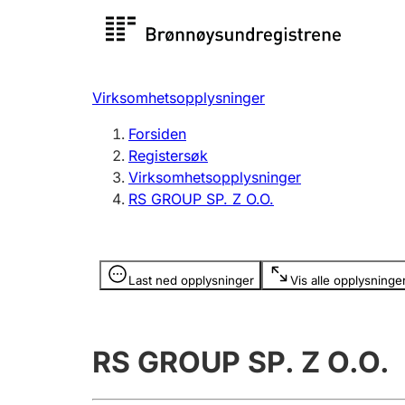
Registersøk
Aksjesel
Registrer
Virksomhetsopplysninger
Lag og forening
Flere
Forsiden
Registrere, endre, slette
organisa
Registersøk
Virksomhetsopplysninger
RS GROUP SP. Z O.O.
Tinglysing
Jeger
Betaling 
Opplysninger er skjult
Last ned opplysninger
Vis alle opplysninge
Offentlig sektor
Andre t
RS GROUP SP. Z O.O.