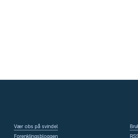
Vær obs på svindel
Bru
Forenklingsbloggen
RS