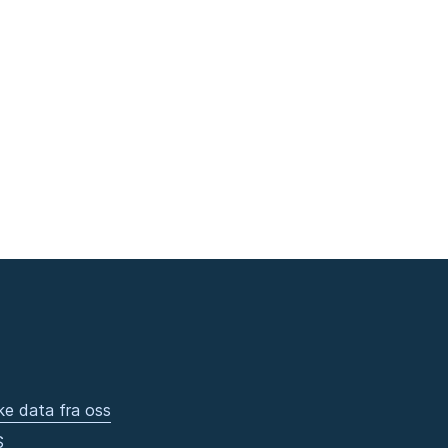
ke data fra oss
S