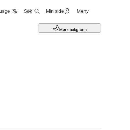
uage
Søk
Min side
Meny
Mørk bakgrunn