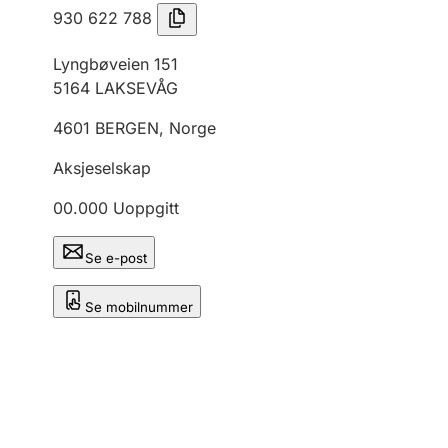
930 622 788
Lyngbøveien 151
5164
LAKSEVÅG
4601
BERGEN
,
Norge
Aksjeselskap
00.000
Uoppgitt
Se e-post
Se mobilnummer