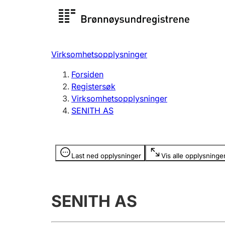
Registersøk
Aksjesel
Registrer
Virksomhetsopplysninger
Lag og forening
Flere
Forsiden
Registrere, endre, slette
organisa
Registersøk
Virksomhetsopplysninger
SENITH AS
Tinglysing
Jeger
Betaling 
Opplysninger er skjult
Last ned opplysninger
Vis alle opplysninge
Offentlig sektor
Andre t
SENITH AS