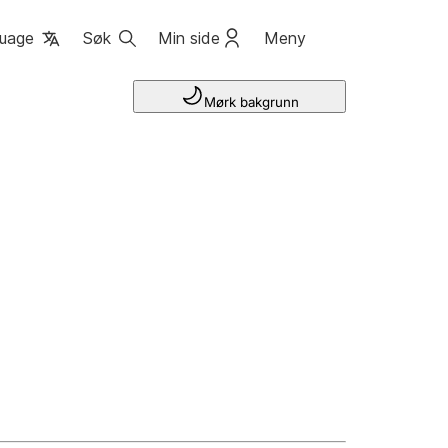
uage
Søk
Min side
Meny
Mørk bakgrunn