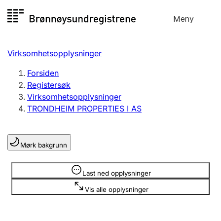
Hopp
Meny
Registersøk
til
Søk
Velg språk
innhold
Virksomhetsopplysninger
Aksjeselskap
Registrere, endre, slette
Forsiden
Registersøk
Virksomhetsopplysninger
Enkeltpersonforetak
TRONDHEIM PROPERTIES I AS
Registrere, endre, slette
Mørk bakgrunn
Lag og forening
Registrere, endre, slette
Opplysninger er skjult
Last ned opplysninger
Vis alle opplysninger
Flere organisasjonsformer