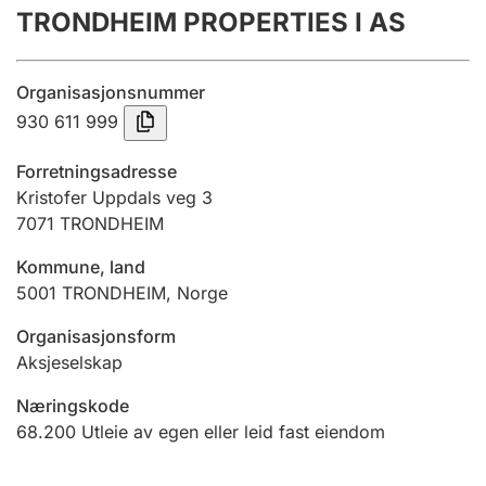
TRONDHEIM PROPERTIES I AS
Årsregnskap
Innsending og forsinkelsesgebyr
Organisasjonsnummer
930 611 999
Tinglysing
Forretningsadresse
Kristofer Uppdals veg 3
7071
TRONDHEIM
Jeger
Betaling og jegeravgiftskort
Kommune, land
5001
TRONDHEIM
,
Norge
Ektepaktveileder
Organisasjonsform
Aksjeselskap
Næringskode
Offentlig sektor
68.200
Utleie av egen eller leid fast eiendom