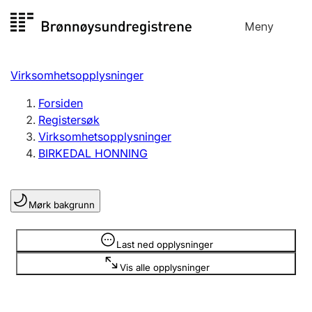
Hopp
Meny
Registersøk
til
Søk
Velg språk
innhold
Virksomhetsopplysninger
Aksjeselskap
Registrere, endre, slette
Forsiden
Registersøk
Virksomhetsopplysninger
Enkeltpersonforetak
BIRKEDAL HONNING
Registrere, endre, slette
Mørk bakgrunn
Lag og forening
Registrere, endre, slette
Opplysninger er skjult
Last ned opplysninger
Vis alle opplysninger
Flere organisasjonsformer