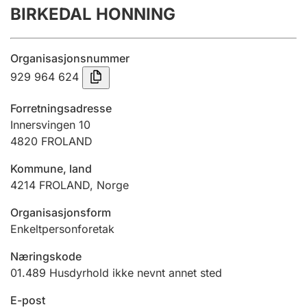
BIRKEDAL HONNING
Årsregnskap
Innsending og forsinkelsesgebyr
Organisasjonsnummer
929 964 624
Tinglysing
Forretningsadresse
Innersvingen 10
4820
FROLAND
Jeger
Betaling og jegeravgiftskort
Kommune, land
4214
FROLAND
,
Norge
Ektepaktveileder
Organisasjonsform
Enkeltpersonforetak
Næringskode
Offentlig sektor
01.489
Husdyrhold ikke nevnt annet sted
E-post