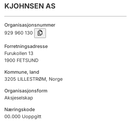
KJOHNSEN AS
Årsregnskap
Innsending og forsinkelsesgebyr
Organisasjonsnummer
929 960 130
Tinglysing
Forretningsadresse
Furukollen 13
1900
FETSUND
Jeger
Betaling og jegeravgiftskort
Kommune, land
3205
LILLESTRØM
,
Norge
Ektepaktveileder
Organisasjonsform
Aksjeselskap
Næringskode
Offentlig sektor
00.000
Uoppgitt