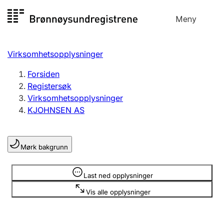
Hopp
Meny
Registersøk
til
Søk
Velg språk
innhold
Virksomhetsopplysninger
Aksjeselskap
Registrere, endre, slette
Forsiden
Registersøk
Virksomhetsopplysninger
Enkeltpersonforetak
KJOHNSEN AS
Registrere, endre, slette
Mørk bakgrunn
Lag og forening
Registrere, endre, slette
Opplysninger er skjult
Last ned opplysninger
Vis alle opplysninger
Flere organisasjonsformer