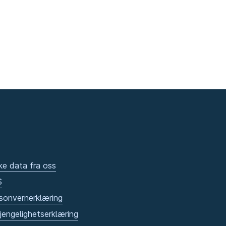
ke data fra oss
S
sonvernerklæring
gjengelighetserklæring