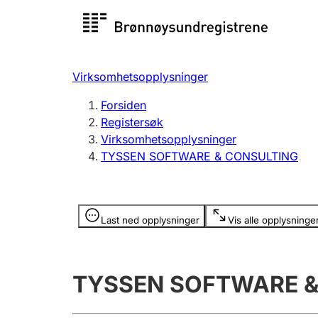
Registersøk
Aksjesel
Registrer
Virksomhetsopplysninger
Lag og forening
Flere
Forsiden
Registrere, endre, slette
organisa
Registersøk
Virksomhetsopplysninger
TYSSEN SOFTWARE & CONSULTING
Tinglysing
Jeger
Betaling 
Opplysninger er skjult
Last ned opplysninger
Vis alle opplysninge
Offentlig sektor
Andre t
TYSSEN SOFTWARE &