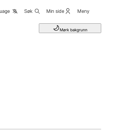
uage
Søk
Min side
Meny
Mørk bakgrunn