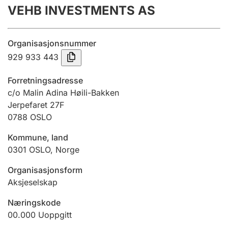
VEHB INVESTMENTS AS
Årsregnskap
Innsending og forsinkelsesgebyr
Organisasjonsnummer
929 933 443
Tinglysing
Forretningsadresse
c/o Malin Adina Høili-Bakken
Jerpefaret 27F
Jeger
0788
OSLO
Betaling og jegeravgiftskort
Kommune, land
0301
OSLO
,
Norge
Ektepaktveileder
Organisasjonsform
Aksjeselskap
Offentlig sektor
Næringskode
00.000
Uoppgitt