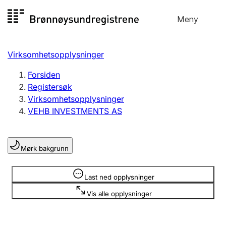
Hopp
Meny
Registersøk
til
Søk
Velg språk
innhold
Virksomhetsopplysninger
Aksjeselskap
Registrere, endre, slette
Forsiden
Registersøk
Virksomhetsopplysninger
Enkeltpersonforetak
VEHB INVESTMENTS AS
Registrere, endre, slette
Mørk bakgrunn
Lag og forening
Registrere, endre, slette
Opplysninger er skjult
Last ned opplysninger
Vis alle opplysninger
Flere organisasjonsformer