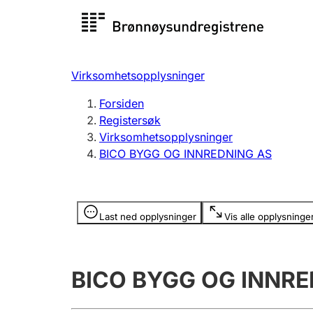
Registersøk
Aksjesel
Registrer
Virksomhetsopplysninger
Lag og forening
Flere
Forsiden
Registrere, endre, slette
organisa
Registersøk
Virksomhetsopplysninger
BICO BYGG OG INNREDNING AS
Tinglysing
Jeger
Betaling 
Opplysninger er skjult
Last ned opplysninger
Vis alle opplysninge
Offentlig sektor
Andre t
BICO BYGG OG INNRE