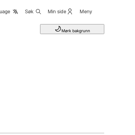
uage
Søk
Min side
Meny
Mørk bakgrunn