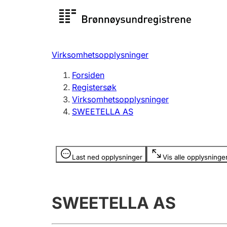
Registersøk
Aksjesel
Registrer
Virksomhetsopplysninger
Lag og forening
Flere
Forsiden
Registrere, endre, slette
organisa
Registersøk
Virksomhetsopplysninger
SWEETELLA AS
Tinglysing
Jeger
Betaling 
Opplysninger er skjult
Last ned opplysninger
Vis alle opplysninge
Offentlig sektor
Andre t
SWEETELLA AS