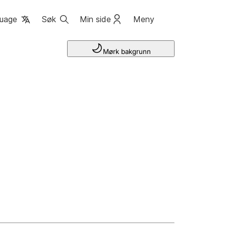
uage
Søk
Min side
Meny
Mørk bakgrunn