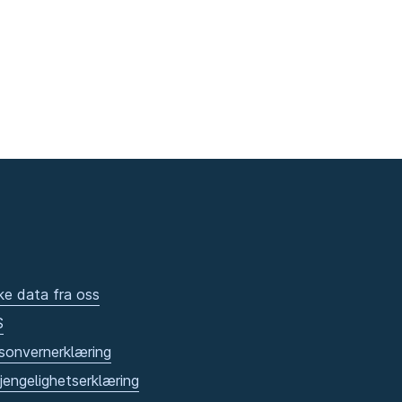
ke data fra oss
S
sonvernerklæring
gjengelighetserklæring