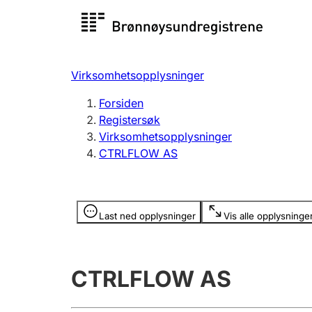
Registersøk
Aksjesel
Registrer
Virksomhetsopplysninger
Lag og forening
Flere
Forsiden
Registrere, endre, slette
organisa
Registersøk
Virksomhetsopplysninger
CTRLFLOW AS
Tinglysing
Jeger
Betaling 
Opplysninger er skjult
Last ned opplysninger
Vis alle opplysninge
Offentlig sektor
Andre t
CTRLFLOW AS