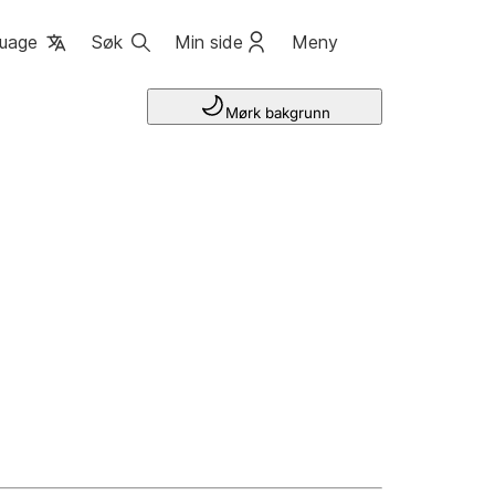
uage
Søk
Min side
Meny
Mørk bakgrunn