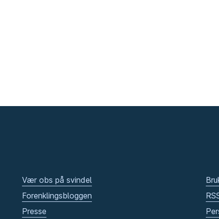
Vær obs på svindel
Bru
Forenklingsbloggen
RS
Presse
Per