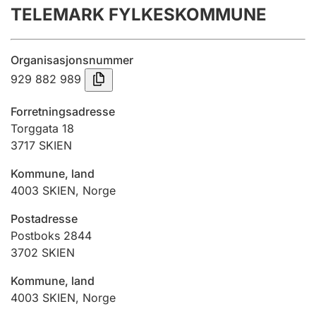
TELEMARK FYLKESKOMMUNE
Årsregnskap
Innsending og forsinkelsesgebyr
Organisasjonsnummer
929 882 989
Tinglysing
Forretningsadresse
Torggata 18
3717
SKIEN
Jeger
Betaling og jegeravgiftskort
Kommune, land
4003
SKIEN
,
Norge
Ektepaktveileder
Postadresse
Postboks 2844
3702
SKIEN
Offentlig sektor
Kommune, land
4003
SKIEN
,
Norge