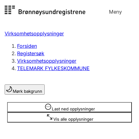
Hopp
Meny
Registersøk
til
Søk
Velg språk
innhold
Virksomhetsopplysninger
Aksjeselskap
Registrere, endre, slette
Forsiden
Registersøk
Virksomhetsopplysninger
Enkeltpersonforetak
TELEMARK FYLKESKOMMUNE
Registrere, endre, slette
Mørk bakgrunn
Lag og forening
Registrere, endre, slette
Opplysninger er skjult
Last ned opplysninger
Vis alle opplysninger
Flere organisasjonsformer