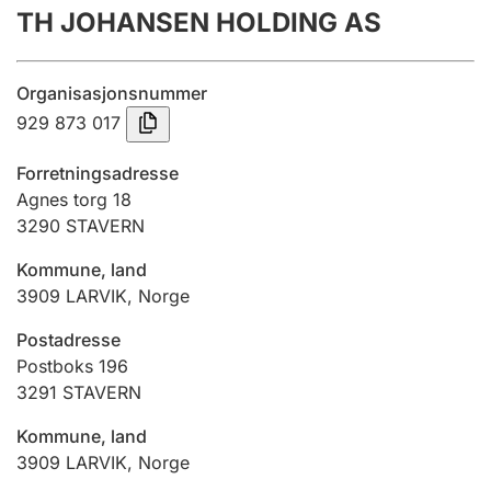
TH JOHANSEN HOLDING AS
Årsregnskap
Innsending og forsinkelsesgebyr
Organisasjonsnummer
929 873 017
Tinglysing
Forretningsadresse
Agnes torg 18
3290
STAVERN
Jeger
Betaling og jegeravgiftskort
Kommune, land
3909
LARVIK
,
Norge
Ektepaktveileder
Postadresse
Postboks 196
3291
STAVERN
Offentlig sektor
Kommune, land
3909
LARVIK
,
Norge