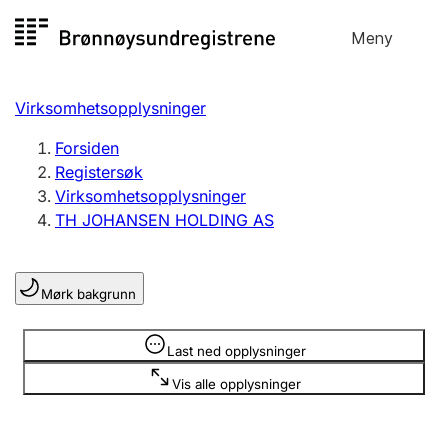
Hopp
Meny
Registersøk
til
Søk
Velg språk
innhold
Virksomhetsopplysninger
Aksjeselskap
Registrere, endre, slette
Forsiden
Registersøk
Virksomhetsopplysninger
Enkeltpersonforetak
TH JOHANSEN HOLDING AS
Registrere, endre, slette
Mørk bakgrunn
Lag og forening
Registrere, endre, slette
Opplysninger er skjult
Last ned opplysninger
Vis alle opplysninger
Flere organisasjonsformer