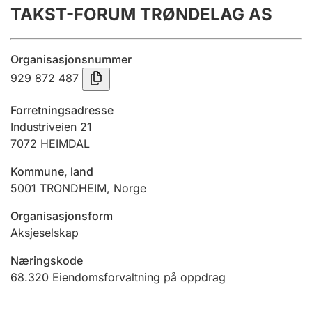
TAKST-FORUM TRØNDELAG AS
Årsregnskap
Innsending og forsinkelsesgebyr
Organisasjonsnummer
929 872 487
Tinglysing
Forretningsadresse
Industriveien 21
7072
HEIMDAL
Jeger
Betaling og jegeravgiftskort
Kommune, land
5001
TRONDHEIM
,
Norge
Ektepaktveileder
Organisasjonsform
Aksjeselskap
Næringskode
Offentlig sektor
68.320
Eiendomsforvaltning på oppdrag