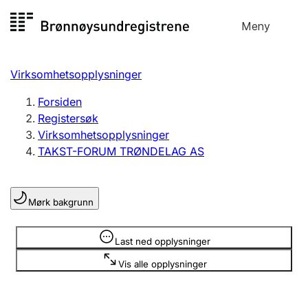
Hopp
Meny
Registersøk
til
Søk
Velg språk
innhold
Virksomhetsopplysninger
Aksjeselskap
Registrere, endre, slette
Forsiden
Registersøk
Virksomhetsopplysninger
Enkeltpersonforetak
TAKST-FORUM TRØNDELAG AS
Registrere, endre, slette
Mørk bakgrunn
Lag og forening
Registrere, endre, slette
Opplysninger er skjult
Last ned opplysninger
Vis alle opplysninger
Flere organisasjonsformer