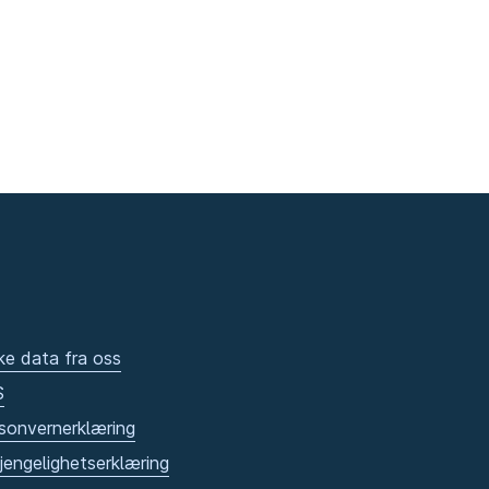
ke data fra oss
S
sonvernerklæring
gjengelighetserklæring