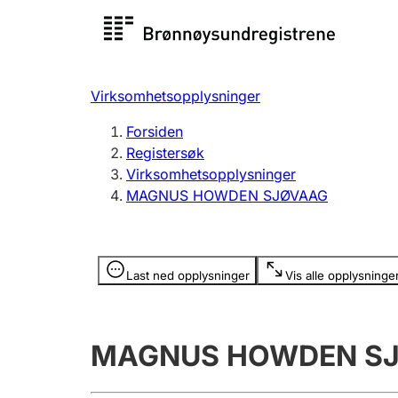
Registersøk
Aksjesel
Registrer
Virksomhetsopplysninger
Lag og forening
Flere
Forsiden
Registrere, endre, slette
organisa
Registersøk
Virksomhetsopplysninger
MAGNUS HOWDEN SJØVAAG
Tinglysing
Jeger
Betaling 
Opplysninger er skjult
Last ned opplysninger
Vis alle opplysninge
Offentlig sektor
Andre t
MAGNUS HOWDEN S