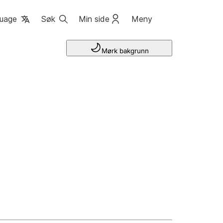
uage
Søk
Min side
Meny
Mørk bakgrunn