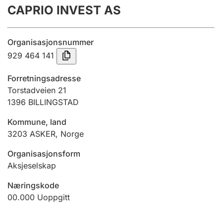
CAPRIO INVEST AS
Årsregnskap
Innsending og forsinkelsesgebyr
Organisasjonsnummer
929 464 141
Tinglysing
Forretningsadresse
Torstadveien 21
1396
BILLINGSTAD
Jeger
Betaling og jegeravgiftskort
Kommune, land
3203
ASKER
,
Norge
Ektepaktveileder
Organisasjonsform
Aksjeselskap
Næringskode
Offentlig sektor
00.000
Uoppgitt