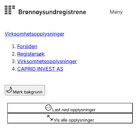
Hopp
Meny
Registersøk
til
Søk
Velg språk
innhold
Virksomhetsopplysninger
Aksjeselskap
Registrere, endre, slette
Forsiden
Registersøk
Virksomhetsopplysninger
Enkeltpersonforetak
CAPRIO INVEST AS
Registrere, endre, slette
Mørk bakgrunn
Lag og forening
Registrere, endre, slette
Opplysninger er skjult
Last ned opplysninger
Vis alle opplysninger
Flere organisasjonsformer