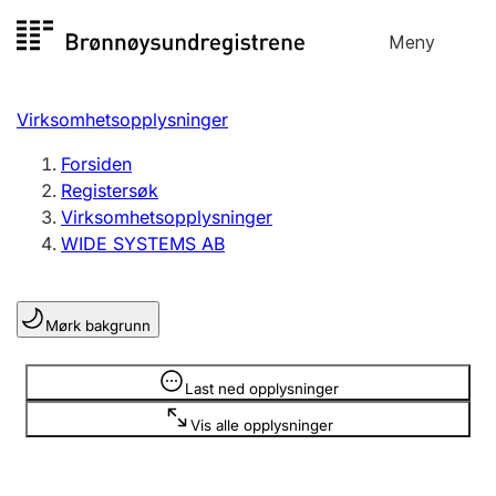
Hopp
Meny
Registersøk
til
Søk
Velg språk
innhold
Virksomhetsopplysninger
Aksjeselskap
Registrere, endre, slette
Forsiden
Registersøk
Virksomhetsopplysninger
Enkeltpersonforetak
WIDE SYSTEMS AB
Registrere, endre, slette
Mørk bakgrunn
Lag og forening
Registrere, endre, slette
Opplysninger er skjult
Last ned opplysninger
Vis alle opplysninger
Flere organisasjonsformer