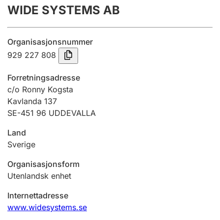
WIDE SYSTEMS AB
Årsregnskap
Innsending og forsinkelsesgebyr
Organisasjonsnummer
929 227 808
Tinglysing
Forretningsadresse
c/o Ronny Kogsta
Kavlanda 137
Jeger
SE-451 96 UDDEVALLA
Betaling og jegeravgiftskort
Land
Sverige
Ektepaktveileder
Organisasjonsform
Utenlandsk enhet
Offentlig sektor
Internettadresse
www.widesystems.se