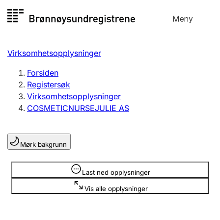
Hopp
Meny
Registersøk
til
Søk
Velg språk
innhold
Virksomhetsopplysninger
Aksjeselskap
Registrere, endre, slette
Forsiden
Registersøk
Virksomhetsopplysninger
Enkeltpersonforetak
COSMETICNURSEJULIE AS
Registrere, endre, slette
Mørk bakgrunn
Lag og forening
Registrere, endre, slette
Opplysninger er skjult
Last ned opplysninger
Vis alle opplysninger
Flere organisasjonsformer