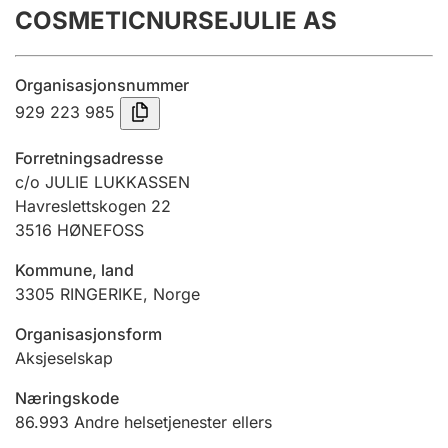
COSMETICNURSEJULIE AS
Årsregnskap
Innsending og forsinkelsesgebyr
Organisasjonsnummer
929 223 985
Tinglysing
Forretningsadresse
c/o JULIE LUKKASSEN
Havreslettskogen 22
Jeger
3516
HØNEFOSS
Betaling og jegeravgiftskort
Kommune, land
3305
RINGERIKE
,
Norge
Ektepaktveileder
Organisasjonsform
Aksjeselskap
Offentlig sektor
Næringskode
86.993
Andre helsetjenester ellers