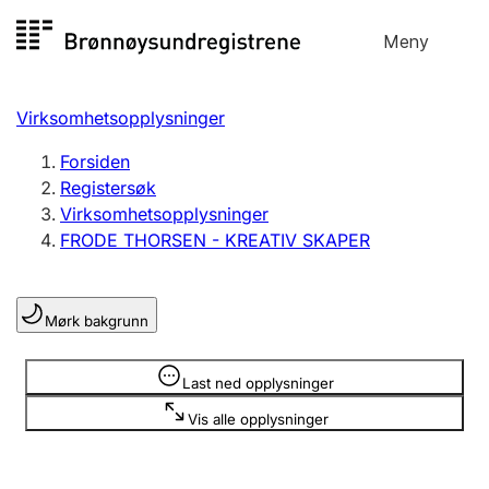
Hopp
Meny
Registersøk
til
Søk
Velg språk
innhold
Virksomhetsopplysninger
Aksjeselskap
Registrere, endre, slette
Forsiden
Registersøk
Virksomhetsopplysninger
Enkeltpersonforetak
FRODE THORSEN - KREATIV SKAPER
Registrere, endre, slette
Mørk bakgrunn
Lag og forening
Registrere, endre, slette
Opplysninger er skjult
Last ned opplysninger
Vis alle opplysninger
Flere organisasjonsformer