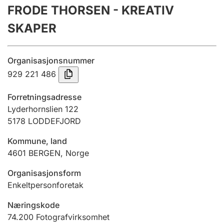
FRODE THORSEN - KREATIV
Årsregnskap
SKAPER
Innsending og forsinkelsesgebyr
Organisasjonsnummer
Tinglysing
929 221 486
Forretningsadresse
Jeger
Lyderhornslien 122
Betaling og jegeravgiftskort
5178
LODDEFJORD
Kommune, land
4601
BERGEN
,
Norge
Ektepaktveileder
Organisasjonsform
Enkeltpersonforetak
Offentlig sektor
Næringskode
74.200
Fotografvirksomhet