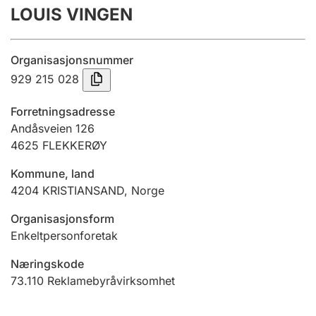
LOUIS VINGEN
Årsregnskap
Innsending og forsinkelsesgebyr
Organisasjonsnummer
929 215 028
Tinglysing
Forretningsadresse
Andåsveien 126
4625
FLEKKERØY
Jeger
Betaling og jegeravgiftskort
Kommune, land
4204
KRISTIANSAND
,
Norge
Ektepaktveileder
Organisasjonsform
Enkeltpersonforetak
Næringskode
Offentlig sektor
73.110
Reklamebyråvirksomhet