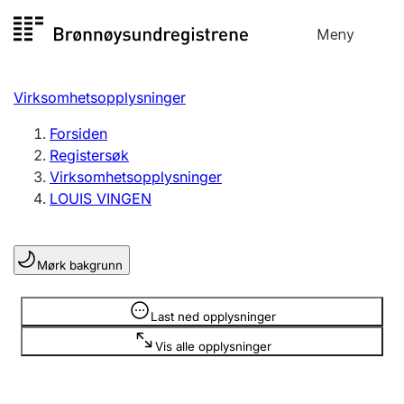
Hopp
Meny
Registersøk
til
Søk
Velg språk
innhold
Virksomhetsopplysninger
Aksjeselskap
Registrere, endre, slette
Forsiden
Registersøk
Virksomhetsopplysninger
Enkeltpersonforetak
LOUIS VINGEN
Registrere, endre, slette
Mørk bakgrunn
Lag og forening
Registrere, endre, slette
Opplysninger er skjult
Last ned opplysninger
Vis alle opplysninger
Flere organisasjonsformer