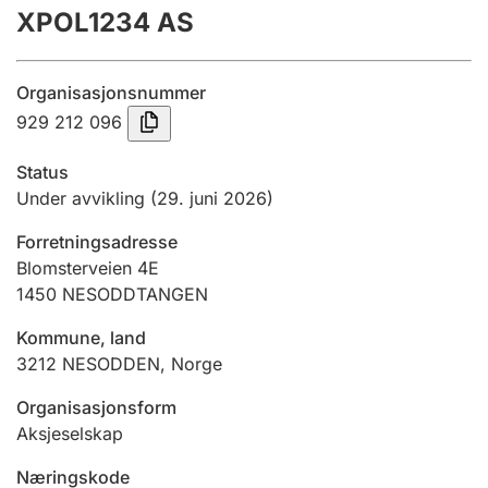
XPOL1234 AS
Årsregnskap
Innsending og forsinkelsesgebyr
Organisasjonsnummer
929 212 096
Tinglysing
Status
Under avvikling
(29. juni 2026)
Jeger
Forretningsadresse
Betaling og jegeravgiftskort
Blomsterveien 4E
1450
NESODDTANGEN
Ektepaktveileder
Kommune, land
3212
NESODDEN
,
Norge
Organisasjonsform
Offentlig sektor
Aksjeselskap
Næringskode