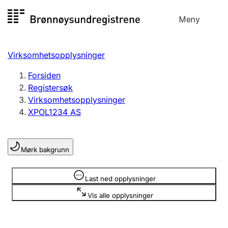
Hopp
Meny
Registersøk
til
Søk
Velg språk
innhold
Virksomhetsopplysninger
Aksjeselskap
Registrere, endre, slette
Forsiden
Registersøk
Virksomhetsopplysninger
Enkeltpersonforetak
XPOL1234 AS
Registrere, endre, slette
Mørk bakgrunn
Lag og forening
Registrere, endre, slette
Opplysninger er skjult
Last ned opplysninger
Vis alle opplysninger
Flere organisasjonsformer