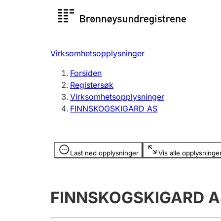
Registersøk
Aksjesel
Registrer
Virksomhetsopplysninger
Lag og forening
Flere
Forsiden
Registrere, endre, slette
organisa
Registersøk
Virksomhetsopplysninger
FINNSKOGSKIGARD AS
Tinglysing
Jeger
Betaling 
Opplysninger er skjult
Last ned opplysninger
Vis alle opplysninge
Offentlig sektor
Andre t
FINNSKOGSKIGARD A