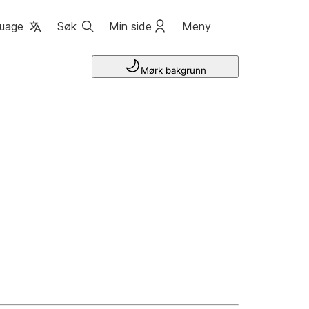
uage
Søk
Min side
Meny
Mørk bakgrunn