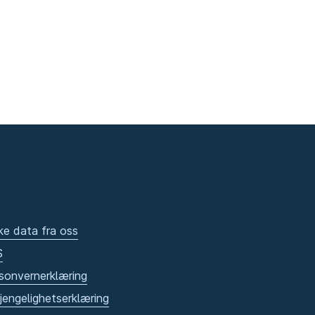
ke data fra oss
S
sonvernerklæring
gjengelighetserklæring