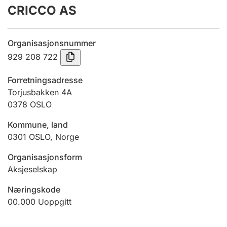
CRICCO AS
Årsregnskap
Innsending og forsinkelsesgebyr
Organisasjonsnummer
929 208 722
Tinglysing
Forretningsadresse
Torjusbakken 4A
0378
OSLO
Jeger
Betaling og jegeravgiftskort
Kommune, land
0301
OSLO
,
Norge
Ektepaktveileder
Organisasjonsform
Aksjeselskap
Næringskode
Offentlig sektor
00.000
Uoppgitt