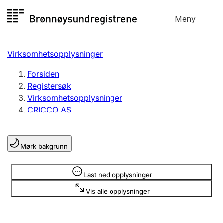
Hopp
Meny
Registersøk
til
Søk
Velg språk
innhold
Virksomhetsopplysninger
Aksjeselskap
Registrere, endre, slette
Forsiden
Registersøk
Virksomhetsopplysninger
Enkeltpersonforetak
CRICCO AS
Registrere, endre, slette
Mørk bakgrunn
Lag og forening
Registrere, endre, slette
Opplysninger er skjult
Last ned opplysninger
Vis alle opplysninger
Flere organisasjonsformer