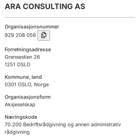
ARA CONSULTING AS
Årsregnskap
Innsending og forsinkelsesgebyr
Organisasjonsnummer
929 208 056
Tinglysing
Forretningsadresse
Grensestien 26
1251
OSLO
Jeger
Betaling og jegeravgiftskort
Kommune, land
0301
OSLO
,
Norge
Ektepaktveileder
Organisasjonsform
Aksjeselskap
Næringskode
Offentlig sektor
70.200
Bedriftsrådgivning og annen administrativ
rådgivning