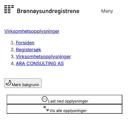
Hopp
Meny
Registersøk
til
Søk
Velg språk
innhold
Virksomhetsopplysninger
Aksjeselskap
Registrere, endre, slette
Forsiden
Registersøk
Virksomhetsopplysninger
Enkeltpersonforetak
ARA CONSULTING AS
Registrere, endre, slette
Mørk bakgrunn
Lag og forening
Registrere, endre, slette
Opplysninger er skjult
Last ned opplysninger
Vis alle opplysninger
Flere organisasjonsformer