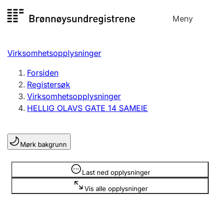
Hopp
Meny
Registersøk
til
Søk
Velg språk
innhold
Virksomhetsopplysninger
Aksjeselskap
Registrere, endre, slette
Forsiden
Registersøk
Virksomhetsopplysninger
Enkeltpersonforetak
HELLIG OLAVS GATE 14 SAMEIE
Registrere, endre, slette
Mørk bakgrunn
Lag og forening
Registrere, endre, slette
Opplysninger er skjult
Last ned opplysninger
Vis alle opplysninger
Flere organisasjonsformer