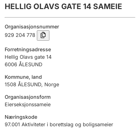
HELLIG OLAVS GATE 14 SAMEIE
Årsregnskap
Innsending og forsinkelsesgebyr
Organisasjonsnummer
929 204 778
Tinglysing
Forretningsadresse
Hellig Olavs gate 14
6006
ÅLESUND
Jeger
Betaling og jegeravgiftskort
Kommune, land
1508
ÅLESUND
,
Norge
Ektepaktveileder
Organisasjonsform
Eierseksjonssameie
Næringskode
Offentlig sektor
97.001
Aktiviteter i borettslag og boligsameier