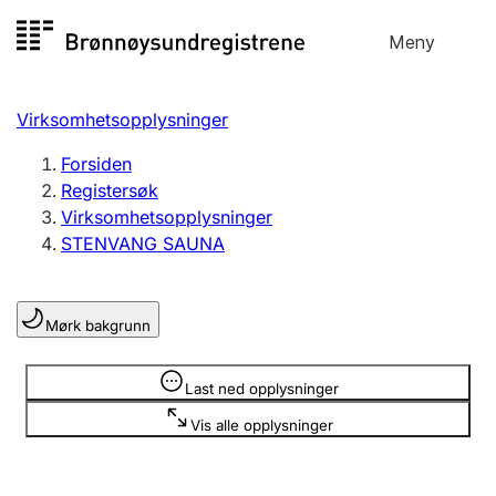
Hopp
Meny
Registersøk
til
Søk
Velg språk
innhold
Virksomhetsopplysninger
Aksjeselskap
Registrere, endre, slette
Forsiden
Registersøk
Virksomhetsopplysninger
Enkeltpersonforetak
STENVANG SAUNA
Registrere, endre, slette
Mørk bakgrunn
Lag og forening
Registrere, endre, slette
Opplysninger er skjult
Last ned opplysninger
Vis alle opplysninger
Flere organisasjonsformer