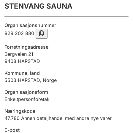
STENVANG SAUNA
Årsregnskap
Innsending og forsinkelsesgebyr
Organisasjonsnummer
929 202 880
Tinglysing
Forretningsadresse
Bergveien 21
9408
HARSTAD
Jeger
Betaling og jegeravgiftskort
Kommune, land
5503
HARSTAD
,
Norge
Ektepaktveileder
Organisasjonsform
Enkeltpersonforetak
Næringskode
Offentlig sektor
47.780
Annen detaljhandel med andre nye varer
E-post