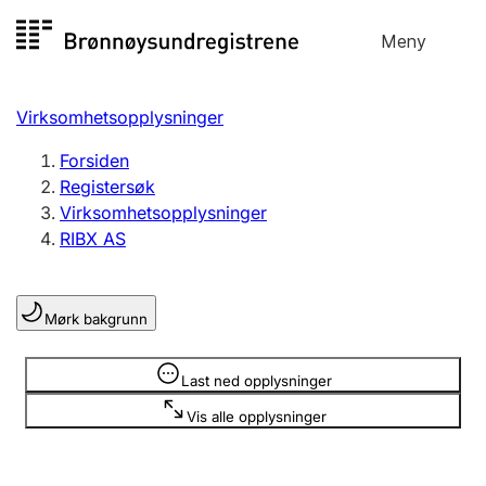
Hopp
Meny
Registersøk
til
Søk
Velg språk
innhold
Virksomhetsopplysninger
Aksjeselskap
Registrere, endre, slette
Forsiden
Registersøk
Virksomhetsopplysninger
Enkeltpersonforetak
RIBX AS
Registrere, endre, slette
Mørk bakgrunn
Lag og forening
Registrere, endre, slette
Opplysninger er skjult
Last ned opplysninger
Vis alle opplysninger
Flere organisasjonsformer