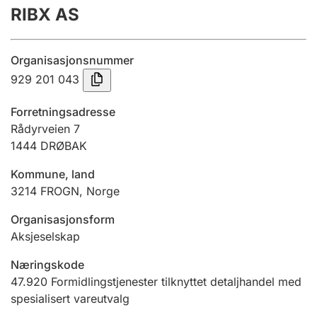
RIBX AS
Årsregnskap
Innsending og forsinkelsesgebyr
Organisasjonsnummer
929 201 043
Tinglysing
Forretningsadresse
Rådyrveien 7
1444
DRØBAK
Jeger
Betaling og jegeravgiftskort
Kommune, land
3214
FROGN
,
Norge
Ektepaktveileder
Organisasjonsform
Aksjeselskap
Næringskode
Offentlig sektor
47.920
Formidlingstjenester tilknyttet detaljhandel med
spesialisert vareutvalg