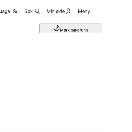
uage
Søk
Min side
Meny
Mørk bakgrunn