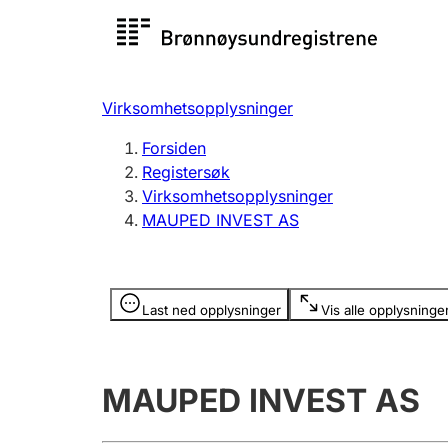
Registersøk
Aksjesel
Registrer
Virksomhetsopplysninger
Lag og forening
Flere
Forsiden
Registrere, endre, slette
organisa
Registersøk
Virksomhetsopplysninger
MAUPED INVEST AS
Tinglysing
Jeger
Betaling 
Opplysninger er skjult
Last ned opplysninger
Vis alle opplysninge
Offentlig sektor
Andre t
MAUPED INVEST AS