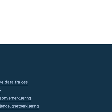
ke data fra oss
S
sonvernerklæring
gjengelighetserklæring