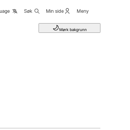
uage
Søk
Min side
Meny
Mørk bakgrunn