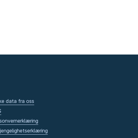
ke data fra oss
S
sonvernerklæring
gjengelighetserklæring