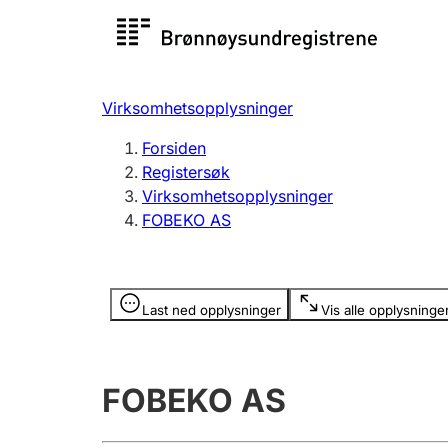
Registersøk
Aksjesel
Registrer
Virksomhetsopplysninger
Lag og forening
Flere
Forsiden
Registrere, endre, slette
organisa
Registersøk
Virksomhetsopplysninger
FOBEKO AS
Tinglysing
Jeger
Betaling 
Opplysninger er skjult
Last ned opplysninger
Vis alle opplysninge
Offentlig sektor
Andre t
FOBEKO AS