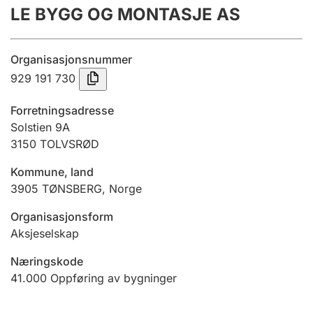
LE BYGG OG MONTASJE AS
Årsregnskap
Innsending og forsinkelsesgebyr
Organisasjonsnummer
929 191 730
Tinglysing
Forretningsadresse
Solstien 9A
3150
TOLVSRØD
Jeger
Betaling og jegeravgiftskort
Kommune, land
3905
TØNSBERG
,
Norge
Ektepaktveileder
Organisasjonsform
Aksjeselskap
Næringskode
Offentlig sektor
41.000
Oppføring av bygninger