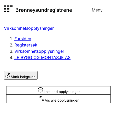
Hopp
Meny
Registersøk
til
Søk
Velg språk
innhold
Virksomhetsopplysninger
Aksjeselskap
Registrere, endre, slette
Forsiden
Registersøk
Virksomhetsopplysninger
Enkeltpersonforetak
LE BYGG OG MONTASJE AS
Registrere, endre, slette
Mørk bakgrunn
Lag og forening
Registrere, endre, slette
Opplysninger er skjult
Last ned opplysninger
Vis alle opplysninger
Flere organisasjonsformer