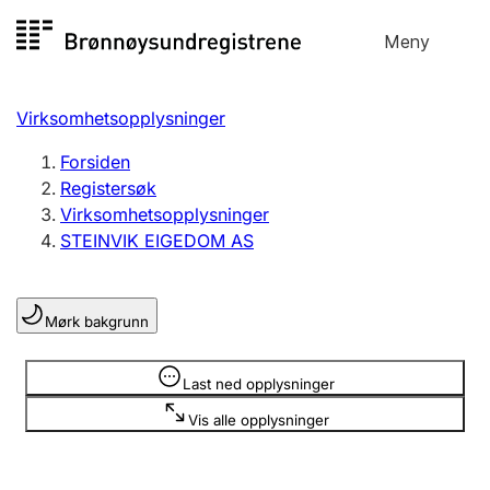
Hopp
Meny
Registersøk
til
Søk
Velg språk
innhold
Virksomhetsopplysninger
Aksjeselskap
Registrere, endre, slette
Forsiden
Registersøk
Virksomhetsopplysninger
Enkeltpersonforetak
STEINVIK EIGEDOM AS
Registrere, endre, slette
Mørk bakgrunn
Lag og forening
Registrere, endre, slette
Opplysninger er skjult
Last ned opplysninger
Vis alle opplysninger
Flere organisasjonsformer