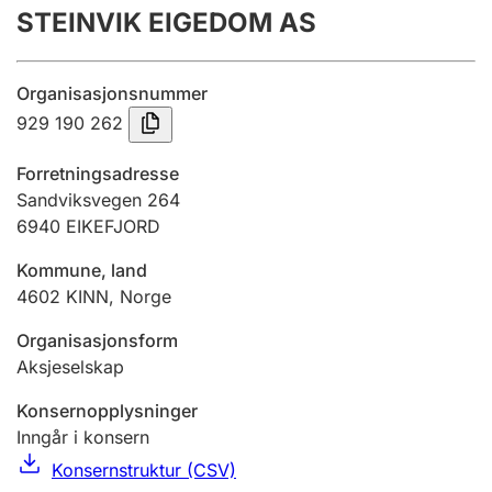
STEINVIK EIGEDOM AS
Årsregnskap
Innsending og forsinkelsesgebyr
Organisasjonsnummer
929 190 262
Tinglysing
Forretningsadresse
Sandviksvegen 264
6940
EIKEFJORD
Jeger
Betaling og jegeravgiftskort
Kommune, land
4602
KINN
,
Norge
Ektepaktveileder
Organisasjonsform
Aksjeselskap
Konsernopplysninger
Offentlig sektor
Inngår i konsern
Konsernstruktur (CSV)