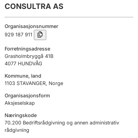
CONSULTRA AS
Årsregnskap
Innsending og forsinkelsesgebyr
Organisasjonsnummer
929 187 911
Tinglysing
Forretningsadresse
Grasholmbryggå 41B
4077
HUNDVÅG
Jeger
Betaling og jegeravgiftskort
Kommune, land
1103
STAVANGER
,
Norge
Ektepaktveileder
Organisasjonsform
Aksjeselskap
Næringskode
Offentlig sektor
70.200
Bedriftsrådgivning og annen administrativ
rådgivning