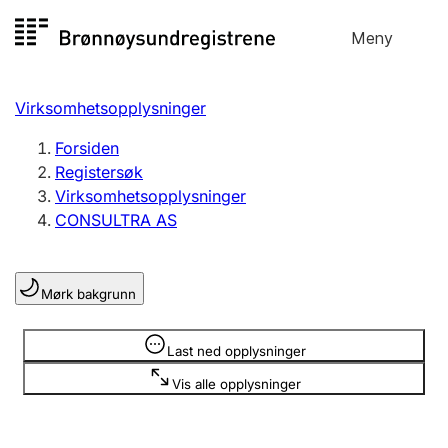
Hopp
Meny
Registersøk
til
Søk
Velg språk
innhold
Virksomhetsopplysninger
Aksjeselskap
Registrere, endre, slette
Forsiden
Registersøk
Virksomhetsopplysninger
Enkeltpersonforetak
CONSULTRA AS
Registrere, endre, slette
Mørk bakgrunn
Lag og forening
Registrere, endre, slette
Opplysninger er skjult
Last ned opplysninger
Vis alle opplysninger
Flere organisasjonsformer