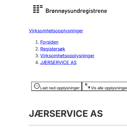
Registersøk
Aksjesel
Registrer
Virksomhetsopplysninger
Lag og forening
Flere
Forsiden
Registrere, endre, slette
organisa
Registersøk
Virksomhetsopplysninger
JÆRSERVICE AS
Tinglysing
Jeger
Betaling 
Opplysninger er skjult
Last ned opplysninger
Vis alle opplysninge
Offentlig sektor
Andre t
JÆRSERVICE AS