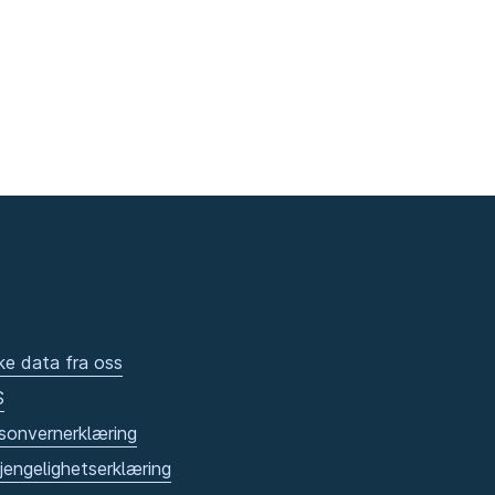
ke data fra oss
S
sonvernerklæring
gjengelighetserklæring