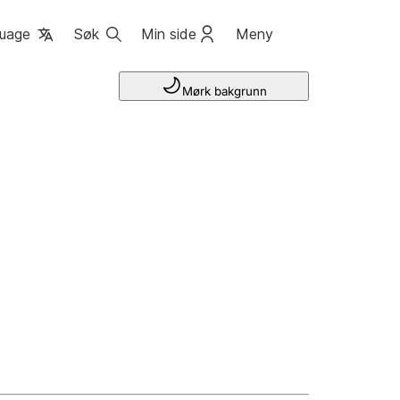
uage
Søk
Min side
Meny
Mørk bakgrunn