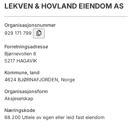
LEKVEN & HOVLAND EIENDOM AS
Årsregnskap
Innsending og forsinkelsesgebyr
Organisasjonsnummer
929 171 799
Tinglysing
Forretningsadresse
Bjørnevollen 6
5217
HAGAVIK
Jeger
Betaling og jegeravgiftskort
Kommune, land
4624
BJØRNAFJORDEN
,
Norge
Ektepaktveileder
Organisasjonsform
Aksjeselskap
Næringskode
Offentlig sektor
68.200
Utleie av egen eller leid fast eiendom