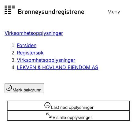
Hopp
Meny
Registersøk
til
Søk
Velg språk
innhold
Virksomhetsopplysninger
Aksjeselskap
Registrere, endre, slette
Forsiden
Registersøk
Virksomhetsopplysninger
Enkeltpersonforetak
LEKVEN & HOVLAND EIENDOM AS
Registrere, endre, slette
Mørk bakgrunn
Lag og forening
Registrere, endre, slette
Opplysninger er skjult
Last ned opplysninger
Vis alle opplysninger
Flere organisasjonsformer