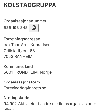
KOLSTADGRUPPA
Årsregnskap
Innsending og forsinkelsesgebyr
Organisasjonsnummer
929 168 348
Tinglysing
Forretningsadresse
c/o Thor Arne Konradsen
Grillstadfjæra 68
Jeger
7053
RANHEIM
Betaling og jegeravgiftskort
Kommune, land
5001
TRONDHEIM
,
Norge
Ektepaktveileder
Organisasjonsform
Forening/lag/innretning
Offentlig sektor
Næringskode
94.992
Aktiviteter i andre medlemsorganisasjoner
ellers