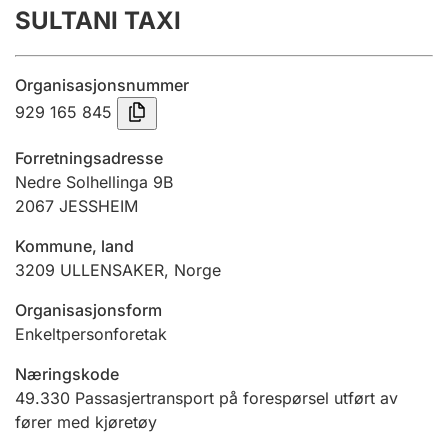
SULTANI TAXI
Årsregnskap
Innsending og forsinkelsesgebyr
Organisasjonsnummer
929 165 845
Tinglysing
Forretningsadresse
Nedre Solhellinga 9B
2067
JESSHEIM
Jeger
Betaling og jegeravgiftskort
Kommune, land
3209
ULLENSAKER
,
Norge
Ektepaktveileder
Organisasjonsform
Enkeltpersonforetak
Næringskode
Offentlig sektor
49.330
Passasjertransport på forespørsel utført av
fører med kjøretøy