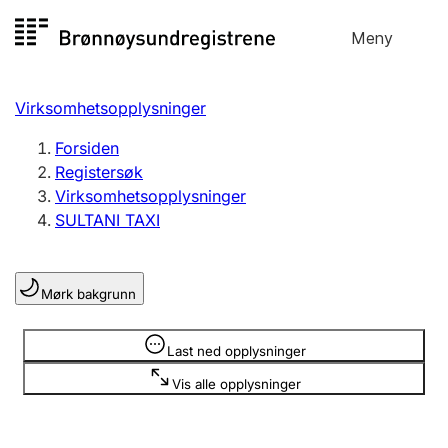
Hopp
Meny
Registersøk
til
Søk
Velg språk
innhold
Virksomhetsopplysninger
Aksjeselskap
Registrere, endre, slette
Forsiden
Registersøk
Virksomhetsopplysninger
Enkeltpersonforetak
SULTANI TAXI
Registrere, endre, slette
Mørk bakgrunn
Lag og forening
Registrere, endre, slette
Opplysninger er skjult
Last ned opplysninger
Vis alle opplysninger
Flere organisasjonsformer