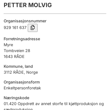
PETTER MOLVIG
Årsregnskap
Innsending og forsinkelsesgebyr
Organisasjonsnummer
929 161 637
Tinglysing
Forretningsadresse
Myre
Tombveien 28
Jeger
1643
RÅDE
Betaling og jegeravgiftskort
Kommune, land
3112
RÅDE
,
Norge
Ektepaktveileder
Organisasjonsform
Enkeltpersonforetak
Offentlig sektor
Næringskode
01.420
Oppdrett av annet storfe til kjøttproduksjon og
sædproduksjon