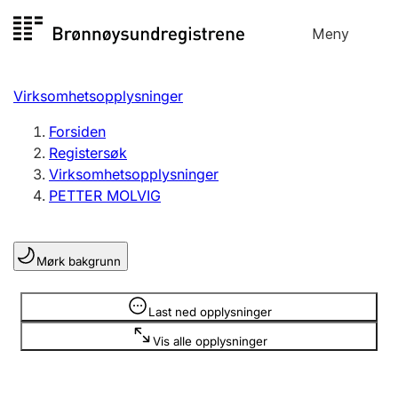
Hopp
Meny
Registersøk
til
Søk
Velg språk
innhold
Virksomhetsopplysninger
Aksjeselskap
Registrere, endre, slette
Forsiden
Registersøk
Virksomhetsopplysninger
Enkeltpersonforetak
PETTER MOLVIG
Registrere, endre, slette
Mørk bakgrunn
Lag og forening
Registrere, endre, slette
Opplysninger er skjult
Last ned opplysninger
Vis alle opplysninger
Flere organisasjonsformer